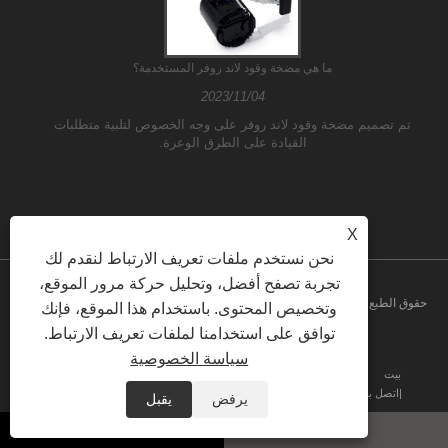
ما هي مضخة وقود لاند روفر المستخدمة؟
ي
2023/11/04
تم تصميم مضخة وقود لاند روفر على وجه الخصوص لتلبية متطلبات
القيادة على الطرق الوعرة.
X
نحن نستخدم ملفات تعريف الارتباط لنقدم لك
تجربة تصفح أفضل، وتحليل حركة مرور الموقع،
حقوق الطبع والنشر © 2026 شركة قوانغتشو ATH لإلكترونيات السيارات المحدودة.
وتخصيص المحتوى. باستخدام هذا الموقع، فإنك
توافق على استخدامنا لملفات تعريف الارتباط.
جميع الحقوق محفوظة
سياسة الخصوصية
بيت
معلومات عنا
منتجات
أخبار
تحميل
إرسال الاستفسار
اتصل بنا
الروابط
Sitemap
RSS
XML
Privacy Policy
يرفض
يقبل