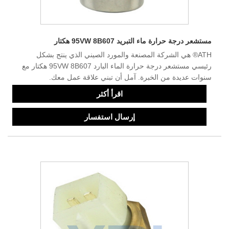
مستشعر درجة حرارة ماء التبريد 95VW 8B607 هكتار
ATH® هي الشركة المصنعة والمورد الصيني الذي ينتج بشكل
رئيسي مستشعر درجة حرارة الماء البارد 95VW 8B607 هكتار مع
سنوات عديدة من الخبرة. آمل أن تبني علاقة عمل معك.
اقرأ أكثر
إرسال استفسار