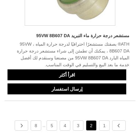
مستشعر درجة حرارة ماء التبريد 95VW 8B607 DA
ATH® بصفتك مستشعرًا احترافيًا لدرجة حرارة المياه ، 95VW
8B607 DA ، يمكنك أن تطمئن إلى شراء مستشعر درجة حرارة
المياه البارد 95VW 8B607 DA من مصنعنا وسنقدم لك أفضل
خدمة ما بعد البيع والتسليم في الوقت المناسب.
اقرأ أكثر
إرسال استفسار
8
5
4
3
2
1
...