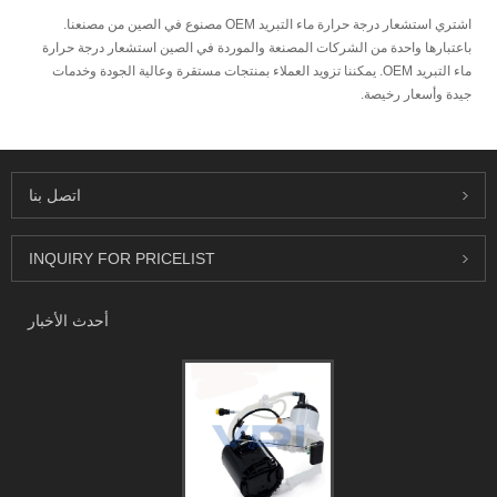
اشتري استشعار درجة حرارة ماء التبريد OEM مصنوع في الصين من مصنعنا.
باعتبارها واحدة من الشركات المصنعة والموردة في الصين استشعار درجة حرارة
ماء التبريد OEM. يمكننا تزويد العملاء بمنتجات مستقرة وعالية الجودة وخدمات
جيدة وأسعار رخيصة.
اتصل بنا
INQUIRY FOR PRICELIST
أحدث الأخبار